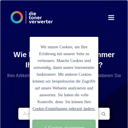
Wir nutzen Cookies, um Ihre
Wie lautet die Artikelnummer
Erfahrung mit unserer Seite zu
verbessern. Manche Cookies sind
Ihrer Tonerkartusche?
notwendig, damit unsere Internetseite
funktioniert. Mit anderen Cookies
Ihre Artikelnummer ist nicht aufgelistet? Kontaktieren Sie
können wir beispielsweise die Zugriffe
unseren Service.
auf unsere Webseite analysieren und
auswerten. Sie haben die volle
Kontrolle, denn: Sie können Ihre
Cookie-Einstellungen jederzeit ändern.
✓ Cookies akzeptieren