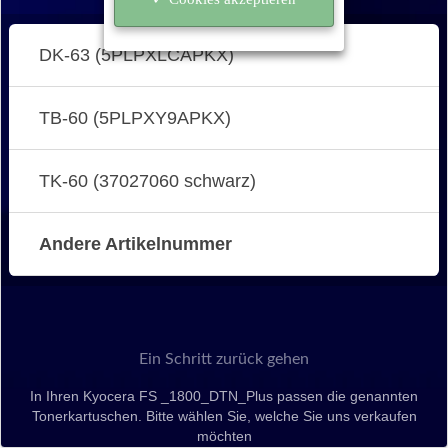
DK-63 (5PLPXLCAPKX)
TB-60 (5PLPXY9APKX)
TK-60 (37027060 schwarz)
Andere Artikelnummer
Ein Schritt zurück gehen
In Ihren Kyocera FS _1800_DTN_Plus passen die genannten
Tonerkartuschen. Bitte wählen Sie, welche Sie uns verkaufen
möchten