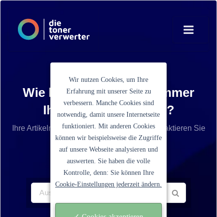
Wir nutzen Cookies, um Ihre
Wie lautet die Artikelnummer
Erfahrung mit unserer Seite zu
verbessern. Manche Cookies sind
Ihrer Tonerkartusche?
notwendig, damit unsere Internetseite
funktioniert. Mit anderen Cookies
Ihre Artikelnummer ist nicht aufgelistet? Kontaktieren Sie
können wir beispielsweise die Zugriffe
unseren Service.
auf unsere Webseite analysieren und
auswerten. Sie haben die volle
Kontrolle, denn: Sie können Ihre
Cookie-Einstellungen jederzeit ändern.
✓ Cookies akzeptieren