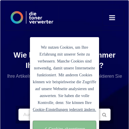
Wir nutzen Cookies, um Ihre
Wie lautet die Artikelnummer
Erfahrung mit unserer Seite zu
verbessern. Manche Cookies sind
Ihrer Tonerkartusche?
notwendig, damit unsere Internetseite
funktioniert. Mit anderen Cookies
Ihre Artikelnummer ist nicht aufgelistet? Kontaktieren Sie
können wir beispielsweise die Zugriffe
unseren Service.
auf unsere Webseite analysieren und
auswerten. Sie haben die volle
Kontrolle, denn: Sie können Ihre
Cookie-Einstellungen jederzeit ändern.
✓ Cookies akzeptieren