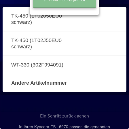
TK-450 (1T02050EU0
schwarz)
TK-450 (1T02J50EU0
schwarz)
WT-330 (302F994091)
Andere Artikelnummer
Ein Schritt zurück gehen
In Ihren Kyocera FS _6970 passen die genannten