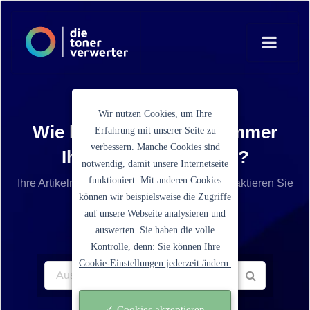
Wir nutzen Cookies, um Ihre
Wie lautet die Artikelnummer
Erfahrung mit unserer Seite zu
verbessern. Manche Cookies sind
Ihrer Tonerkartusche?
notwendig, damit unsere Internetseite
funktioniert. Mit anderen Cookies
Ihre Artikelnummer ist nicht aufgelistet? Kontaktieren Sie
können wir beispielsweise die Zugriffe
unseren Service.
auf unsere Webseite analysieren und
auswerten. Sie haben die volle
Kontrolle, denn: Sie können Ihre
Cookie-Einstellungen jederzeit ändern.
✓ Cookies akzeptieren