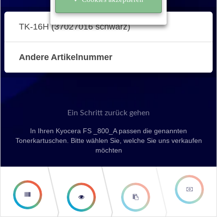
TK-16H (37027016 schwarz)
Andere Artikelnummer
Ein Schritt zurück gehen
In Ihren Kyocera FS _800_A passen die genannten
Tonerkartuschen. Bitte wählen Sie, welche Sie uns verkaufen
möchten
second
third step
step