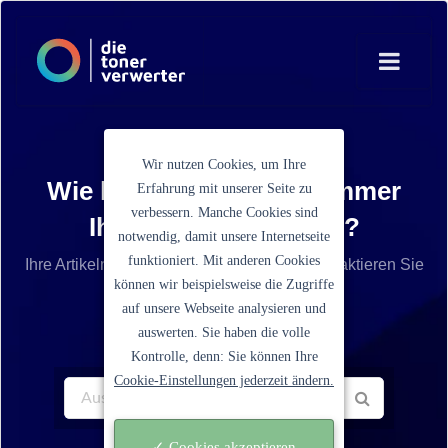
Wir nutzen Cookies, um Ihre
Wie lautet die Artikelnummer
Erfahrung mit unserer Seite zu
verbessern. Manche Cookies sind
Ihrer Tonerkartusche?
notwendig, damit unsere Internetseite
funktioniert. Mit anderen Cookies
Ihre Artikelnummer ist nicht aufgelistet? Kontaktieren Sie
können wir beispielsweise die Zugriffe
unseren Service.
auf unsere Webseite analysieren und
auswerten. Sie haben die volle
Kontrolle, denn: Sie können Ihre
Cookie-Einstellungen jederzeit ändern.
✓ Cookies akzeptieren