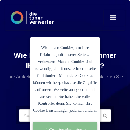
Wir nutzen Cookies, um Ihre
Wie lautet die Artikelnummer
Erfahrung mit unserer Seite zu
verbessern. Manche Cookies sind
Ihrer Tonerkartusche?
notwendig, damit unsere Internetseite
funktioniert. Mit anderen Cookies
Ihre Artikelnummer ist nicht aufgelistet? Kontaktieren Sie
können wir beispielsweise die Zugriffe
unseren Service.
auf unsere Webseite analysieren und
auswerten. Sie haben die volle
Kontrolle, denn: Sie können Ihre
Cookie-Einstellungen jederzeit ändern.
✓ Cookies akzeptieren