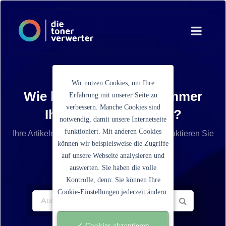
Wir nutzen Cookies, um Ihre
Wie lautet die Artikelnummer
Erfahrung mit unserer Seite zu
verbessern. Manche Cookies sind
Ihrer Tonerkartusche?
notwendig, damit unsere Internetseite
funktioniert. Mit anderen Cookies
Ihre Artikelnummer ist nicht aufgelistet? Kontaktieren Sie
können wir beispielsweise die Zugriffe
unseren Service.
auf unsere Webseite analysieren und
auswerten. Sie haben die volle
Kontrolle, denn: Sie können Ihre
Cookie-Einstellungen jederzeit ändern.
✓ Cookies akzeptieren