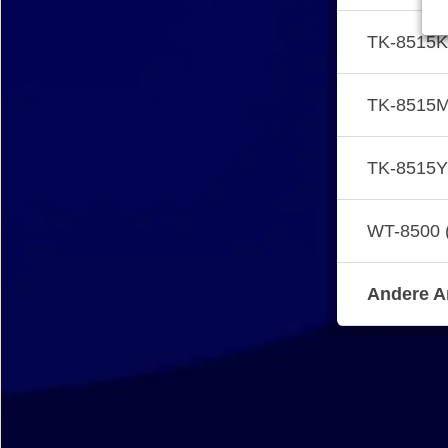
TK-8515K
TK-8515M
TK-8515Y
WT-8500 
Andere A