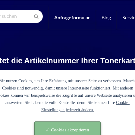
Anfrageformular
Blog
Servi
tet die Artikelnummer Ihrer Tonerka
Artikelnummer ist nicht aufgelistet? Kontaktieren Sie unseren Se
Wir nutzen Cookies, um Ihre Erfahrung mit unserer Seite zu verbessern. Manch
Cookies sind notwendig, damit unsere Internetseite funktioniert. Mit anderen
okies können wir beispielsweise die Zugriffe auf unsere Webseite analysieren 
auswerten. Sie haben die volle Kontrolle, denn: Sie können Ihre
Cookie-
Einstellungen jederzeit ändern.
 (1T02NDCNL0 cyan)
✓ Cookies akzeptieren