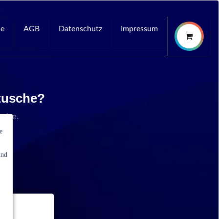
ce
AGB
Datenschutz
Impressum
rtusche?
rvice.
e
und