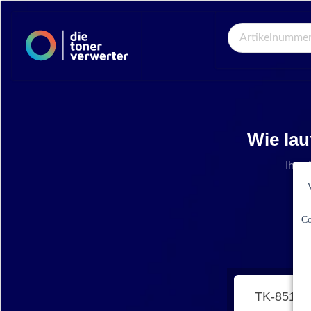
Global Search
Wie lau
Ihre 
Co
TK-8515C