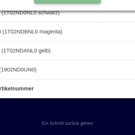
 (1T02ND0NL0 schwarz)
 (1T02NDBNL0 magenta)
 (1T02NDANL0 gelb)
(1902ND0UN0)
rtikelnummer
Ein Schritt zurück gehen