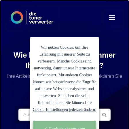
Wir nutzen Cookies, um Ihre
Wie lautet die Artikelnummer
Erfahrung mit unserer Seite zu
verbessern. Manche Cookies sind
Ihrer Tonerkartusche?
notwendig, damit unsere Internetseite
funktioniert. Mit anderen Cookies
Ihre Artikelnummer ist nicht aufgelistet? Kontaktieren Sie
können wir beispielsweise die Zugriffe
unseren Service.
auf unsere Webseite analysieren und
auswerten. Sie haben die volle
Kontrolle, denn: Sie können Ihre
Cookie-Einstellungen jederzeit ändern.
✓ Cookies akzeptieren