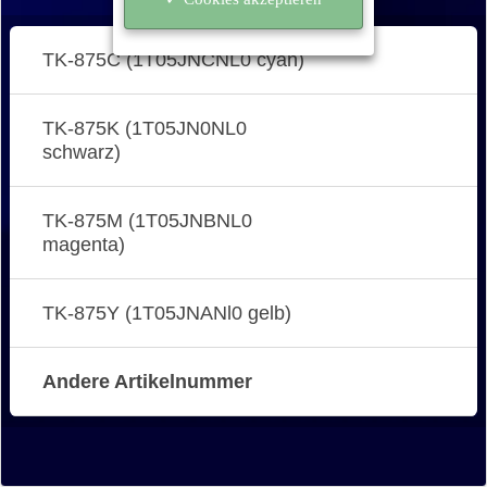
TK-875C (1T05JNCNL0 cyan)
TK-875K (1T05JN0NL0
schwarz)
TK-875M (1T05JNBNL0
magenta)
TK-875Y (1T05JNANl0 gelb)
Andere Artikelnummer