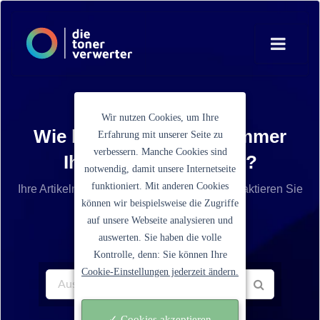
Wir nutzen Cookies, um Ihre
Wie lautet die Artikelnummer
Erfahrung mit unserer Seite zu
verbessern. Manche Cookies sind
Ihrer Tonerkartusche?
notwendig, damit unsere Internetseite
funktioniert. Mit anderen Cookies
Ihre Artikelnummer ist nicht aufgelistet? Kontaktieren Sie
können wir beispielsweise die Zugriffe
unseren Service.
auf unsere Webseite analysieren und
auswerten. Sie haben die volle
Kontrolle, denn: Sie können Ihre
Cookie-Einstellungen jederzeit ändern.
✓ Cookies akzeptieren