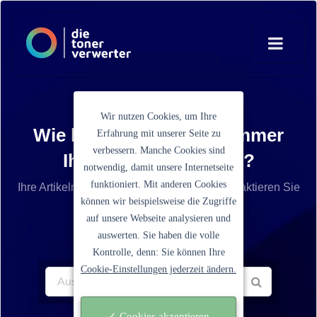
Wir nutzen Cookies, um Ihre
Wie lautet die Artikelnummer
Erfahrung mit unserer Seite zu
verbessern. Manche Cookies sind
Ihrer Tonerkartusche?
notwendig, damit unsere Internetseite
funktioniert. Mit anderen Cookies
Ihre Artikelnummer ist nicht aufgelistet? Kontaktieren Sie
können wir beispielsweise die Zugriffe
unseren Service.
auf unsere Webseite analysieren und
auswerten. Sie haben die volle
Kontrolle, denn: Sie können Ihre
Cookie-Einstellungen jederzeit ändern.
✓ Cookies akzeptieren