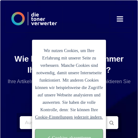
Wir nutzen Cookies, um Ihre
Wie lautet die Artikelnummer
Erfahrung mit unserer Seite zu
verbessern. Manche Cookies sind
Ihrer Tonerkartusche?
notwendig, damit unsere Internetseite
funktioniert. Mit anderen Cookies
Ihre Artikelnummer ist nicht aufgelistet? Kontaktieren Sie
können wir beispielsweise die Zugriffe
unseren Service.
auf unsere Webseite analysieren und
auswerten. Sie haben die volle
Kontrolle, denn: Sie können Ihre
Cookie-Einstellungen jederzeit ändern.
✓ Cookies akzeptieren