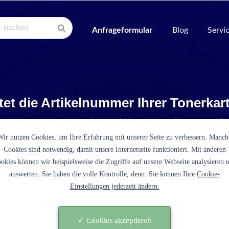
Anfrageformular
Blog
Servi
tet die Artikelnummer Ihrer Tonerka
Artikelnummer ist nicht aufgelistet? Kontaktieren Sie unseren Se
Wir nutzen Cookies, um Ihre Erfahrung mit unserer Seite zu verbessern. Manch
Cookies sind notwendig, damit unsere Internetseite funktioniert. Mit anderen
okies können wir beispielsweise die Zugriffe auf unsere Webseite analysieren 
auswerten. Sie haben die volle Kontrolle, denn: Sie können Ihre
Cookie-
Einstellungen jederzeit ändern.
-5100D3 schwarz)
✓ Cookies akzeptieren