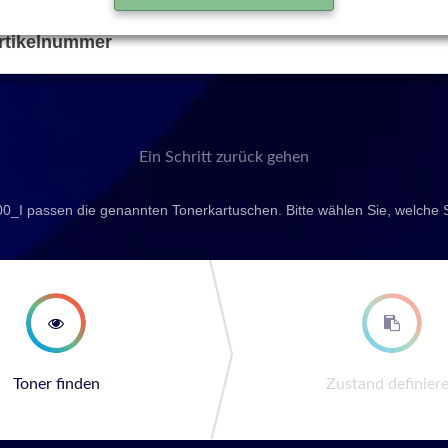
rtikelnummer
Ein Schritt zurück gehen
0_I passen die genannten Tonerkartuschen. Bitte wählen Sie, welche 
second step
third st
Toner finden
Zustand definier