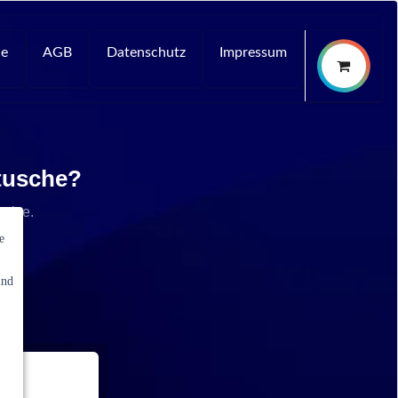
ce
AGB
Datenschutz
Impressum
rtusche?
rvice.
e
und