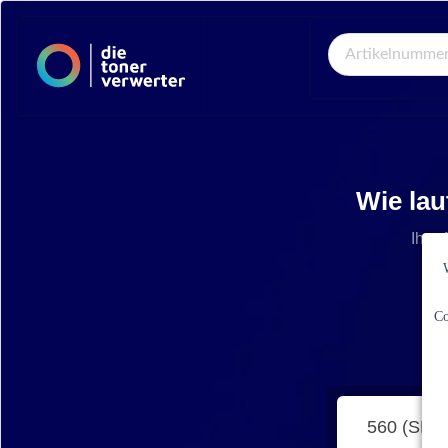
Global Search
Wie lau
Ihre 
Co
560 (SF-