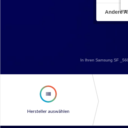
Andere A
In Ihren Samsung SF _560
Hersteller auswählen