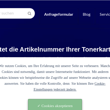
Anfrageformular
Blog
Servi
tet die Artikelnummer Ihrer Tonerka
Artikelnummer ist nicht aufgelistet? Kontaktieren Sie unseren Se
Wir nutzen Cookies, um Ihre Erfahrung mit unserer Seite zu verbessern. Manch
Cookies sind notwendig, damit unsere Internetseite funktioniert. Mit anderen
okies können wir beispielsweise die Zugriffe auf unsere Webseite analysieren 
auswerten. Sie haben die volle Kontrolle, denn: Sie können Ihre
Cookie-
Einstellungen jederzeit ändern.
D560RA schwarz)
✓ Cookies akzeptieren