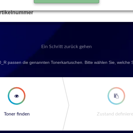
rtikelnummer
Ein Schritt zurück gehen
_R passen die genannten Tonerkartuschen. Bitte wählen Sie, welche 
second step
third st
Toner finden
Zustand definier