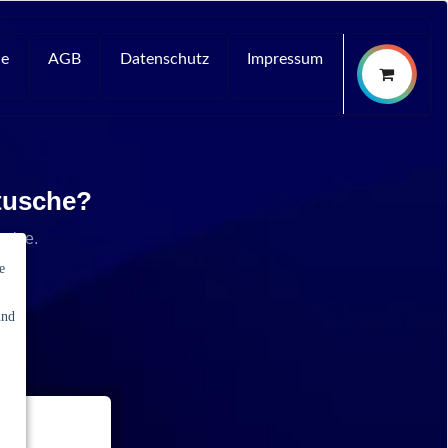
ce
AGB
Datenschutz
Impressum
rtusche?
rvice.
e
und