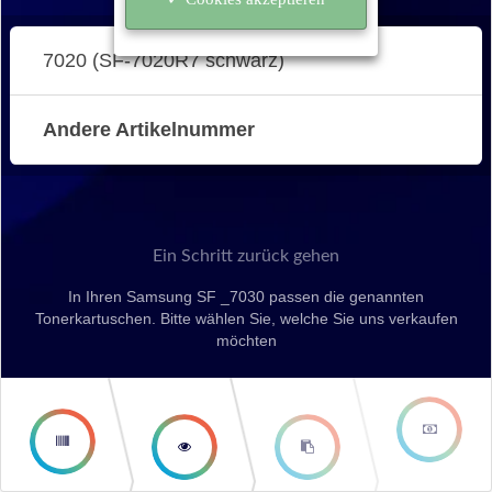
7020 (SF-7020R7 schwarz)
Andere Artikelnummer
Ein Schritt zurück gehen
In Ihren Samsung SF _7030 passen die genannten
Tonerkartuschen. Bitte wählen Sie, welche Sie uns verkaufen
möchten
second
third step
step