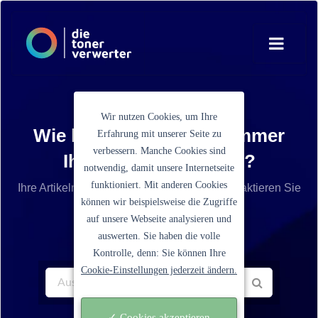
Wir nutzen Cookies, um Ihre
Wie lautet die Artikelnummer
Erfahrung mit unserer Seite zu
verbessern. Manche Cookies sind
Ihrer Tonerkartusche?
notwendig, damit unsere Internetseite
funktioniert. Mit anderen Cookies
Ihre Artikelnummer ist nicht aufgelistet? Kontaktieren Sie
können wir beispielsweise die Zugriffe
unseren Service.
auf unsere Webseite analysieren und
auswerten. Sie haben die volle
Kontrolle, denn: Sie können Ihre
Cookie-Einstellungen jederzeit ändern.
✓ Cookies akzeptieren