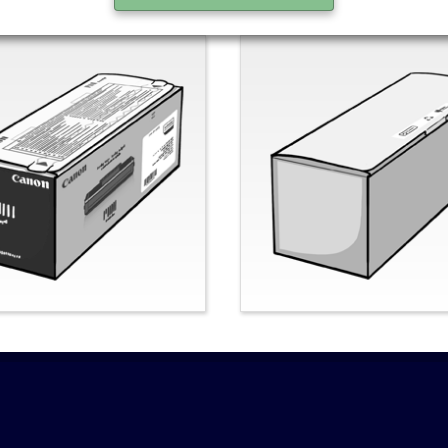
nal-Canon
Nein