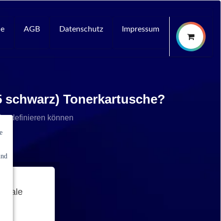
ce
AGB
Datenschutz
Impressum
5 schwarz) Tonerkartusche?
che definieren können
e
und
ginale