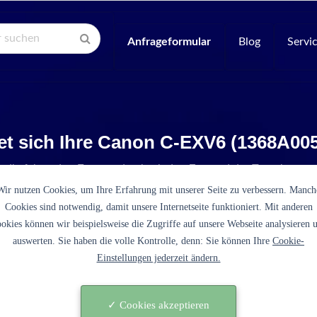
Anfrageformular
Blog
Servi
et sich Ihre Canon C-EXV6 (1368A00
e die folgenden Fragen, damit wir den Zustand der Tonerkartus
Wir nutzen Cookies, um Ihre Erfahrung mit unserer Seite zu verbessern. Manch
Cookies sind notwendig, damit unsere Internetseite funktioniert. Mit anderen
okies können wir beispielsweise die Zugriffe auf unsere Webseite analysieren 
auswerten. Sie haben die volle Kontrolle, denn: Sie können Ihre
Cookie-
Einstellungen jederzeit ändern.
es sich bei der C-EXV6 (1368A005 schwarz) um eine ori
tusche des Druckerherstellers Canon?
✓ Cookies akzeptieren