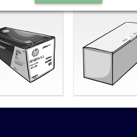
nal-HP
Nein