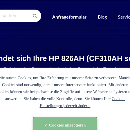
Anfrageformular
Blog
Servi
ndet sich Ihre HP 826AH (CF310AH 
e die folgenden Fragen, damit wir den Zustand der Tonerkartus
Wir nutzen Cookies, um Ihre Erfahrung mit unserer Seite zu verbessern. Manch
Cookies sind notwendig, damit unsere Internetseite funktioniert. Mit anderen
okies können wir beispielsweise die Zugriffe auf unsere Webseite analysieren 
auswerten. Sie haben die volle Kontrolle, denn: Sie können Ihre
Cookie-
Einstellungen jederzeit ändern.
es sich bei der 826AH (CF310AH schwarz) um eine origi
tusche des Druckerherstellers HP?
✓ Cookies akzeptieren