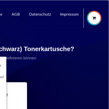
ce
AGB
Datenschutz
Impressum
schwarz) Tonerkartusche?
che definieren können
e
und
nale