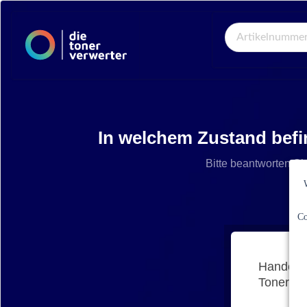
Global Search
In welchem Zustand befi
Bitte beantworten Si
Co
Handelt 
Tonerkar