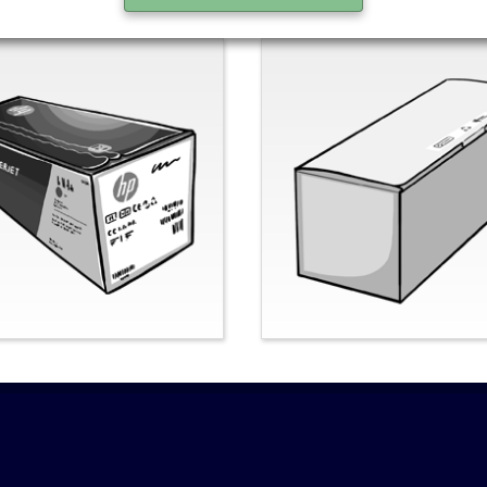
nal-HP
Nein