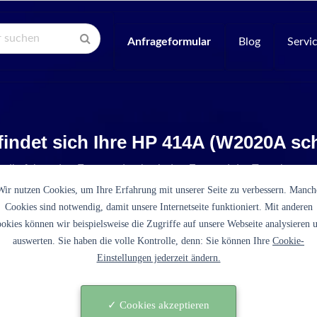
Anfrageformular
Blog
Servi
findet sich Ihre HP 414A (W2020A sc
e die folgenden Fragen, damit wir den Zustand der Tonerkartus
Wir nutzen Cookies, um Ihre Erfahrung mit unserer Seite zu verbessern. Manch
Cookies sind notwendig, damit unsere Internetseite funktioniert. Mit anderen
okies können wir beispielsweise die Zugriffe auf unsere Webseite analysieren 
auswerten. Sie haben die volle Kontrolle, denn: Sie können Ihre
Cookie-
Einstellungen jederzeit ändern.
es sich bei der 414A (W2020A schwarz) um eine original
tusche des Druckerherstellers HP?
✓ Cookies akzeptieren