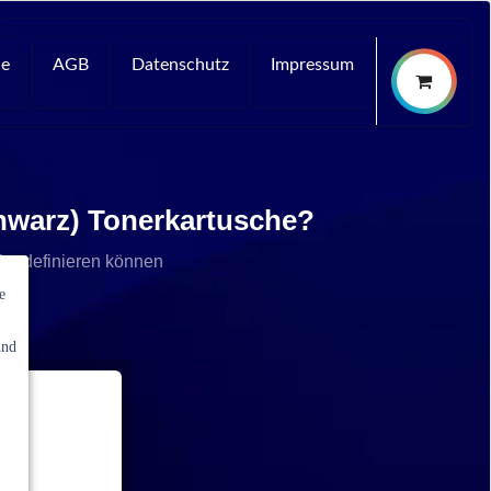
ce
AGB
Datenschutz
Impressum
hwarz) Tonerkartusche?
che definieren können
e
und
e