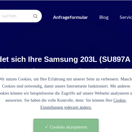
Anfrageformular
Blog
Servi
det sich Ihre Samsung 203L (SU897A
e die folgenden Fragen, damit wir den Zustand der Tonerkartus
Wir nutzen Cookies, um Ihre Erfahrung mit unserer Seite zu verbessern. Manch
Cookies sind notwendig, damit unsere Internetseite funktioniert. Mit anderen
okies können wir beispielsweise die Zugriffe auf unsere Webseite analysieren 
auswerten. Sie haben die volle Kontrolle, denn: Sie können Ihre
Cookie-
Einstellungen jederzeit ändern.
es sich bei der 203L (SU897A schwarz) um eine original
tusche des Druckerherstellers Samsung?
✓ Cookies akzeptieren