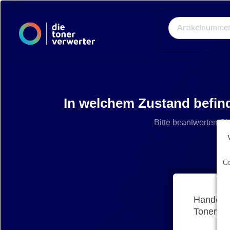
Global Search
In welchem Zustand befin
Bitte beantworten Si
Co
Handelt 
Tonerkar