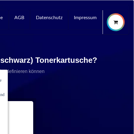
ce
AGB
Datenschutz
Impressum
 schwarz) Tonerkartusche?
che definieren können
e
und
e