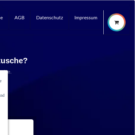
ce
AGB
Datenschutz
Impressum
rtusche?
rvice.
e
und