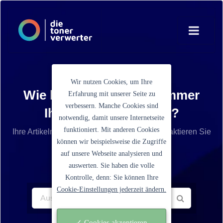
Wir nutzen Cookies, um Ihre
Wie lautet die Artikelnummer
Erfahrung mit unserer Seite zu
verbessern. Manche Cookies sind
Ihrer Tonerkartusche?
notwendig, damit unsere Internetseite
funktioniert. Mit anderen Cookies
Ihre Artikelnummer ist nicht aufgelistet? Kontaktieren Sie
können wir beispielsweise die Zugriffe
unseren Service.
auf unsere Webseite analysieren und
auswerten. Sie haben die volle
Kontrolle, denn: Sie können Ihre
Cookie-Einstellungen jederzeit ändern.
✓ Cookies akzeptieren