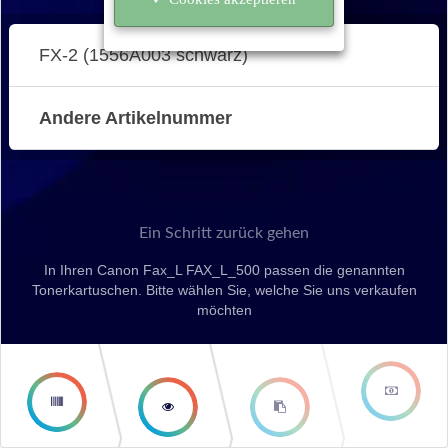
FX-2 (1556A003 schwarz)
Andere Artikelnummer
Ein Schritt zurück gehen
In Ihren Canon Fax_L FAX_L_500 passen die genannten
Tonerkartuschen. Bitte wählen Sie, welche Sie uns verkaufen
möchten
second
third step
step