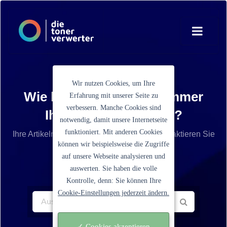
Wir nutzen Cookies, um Ihre
Wie lautet die Artikelnummer
Erfahrung mit unserer Seite zu
verbessern. Manche Cookies sind
Ihrer Tonerkartusche?
notwendig, damit unsere Internetseite
funktioniert. Mit anderen Cookies
Ihre Artikelnummer ist nicht aufgelistet? Kontaktieren Sie
können wir beispielsweise die Zugriffe
unseren Service.
auf unsere Webseite analysieren und
auswerten. Sie haben die volle
Kontrolle, denn: Sie können Ihre
Cookie-Einstellungen jederzeit ändern.
✓ Cookies akzeptieren