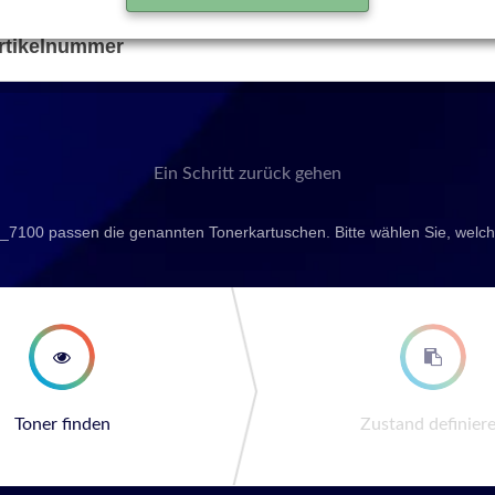
rtikelnummer
Ein Schritt zurück gehen
7100 passen die genannten Tonerkartuschen. Bitte wählen Sie, welc
second step
third st
Toner finden
Zustand definier