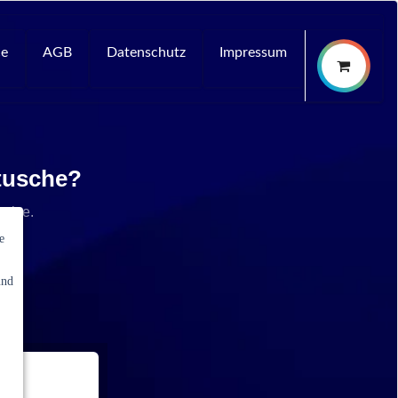
ce
AGB
Datenschutz
Impressum
rtusche?
rvice.
e
und