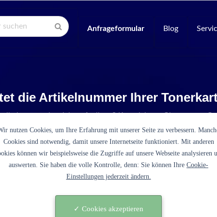
Anfrageformular
Blog
Servi
tet die Artikelnummer Ihrer Tonerka
Artikelnummer ist nicht aufgelistet? Kontaktieren Sie unseren Se
Wir nutzen Cookies, um Ihre Erfahrung mit unserer Seite zu verbessern. Manch
Cookies sind notwendig, damit unsere Internetseite funktioniert. Mit anderen
okies können wir beispielsweise die Zugriffe auf unsere Webseite analysieren 
auswerten. Sie haben die volle Kontrolle, denn: Sie können Ihre
Cookie-
Einstellungen jederzeit ändern.
56A003 schwarz)
✓ Cookies akzeptieren