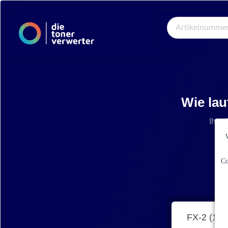
Global Search
Wie lau
Ihre 
Co
FX-2 (15