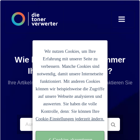
Wir nutzen Cookies, um Ihre
Wie lautet die Artikelnummer
Erfahrung mit unserer Seite zu
verbessern. Manche Cookies sind
Ihrer Tonerkartusche?
notwendig, damit unsere Internetseite
funktioniert. Mit anderen Cookies
Ihre Artikelnummer ist nicht aufgelistet? Kontaktieren Sie
können wir beispielsweise die Zugriffe
unseren Service.
auf unsere Webseite analysieren und
auswerten. Sie haben die volle
Kontrolle, denn: Sie können Ihre
Cookie-Einstellungen jederzeit ändern.
✓ Cookies akzeptieren