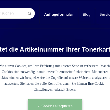
Anfrageformular
Blog
Servi
tet die Artikelnummer Ihrer Tonerka
Artikelnummer ist nicht aufgelistet? Kontaktieren Sie unseren Se
Wir nutzen Cookies, um Ihre Erfahrung mit unserer Seite zu verbessern. Manch
Cookies sind notwendig, damit unsere Internetseite funktioniert. Mit anderen
okies können wir beispielsweise die Zugriffe auf unsere Webseite analysieren 
auswerten. Sie haben die volle Kontrolle, denn: Sie können Ihre
Cookie-
Einstellungen jederzeit ändern.
310A schwarz)
✓ Cookies akzeptieren