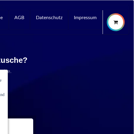
ce
AGB
Datenschutz
Impressum
rtusche?
rvice.
e
und