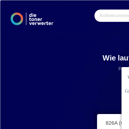
Global Search
Wie lau
Ihre 
Co
826A (CF