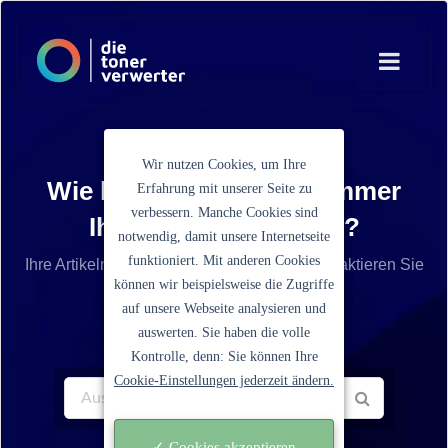
Wir nutzen Cookies, um Ihre
Wie lautet die Artikelnummer
Erfahrung mit unserer Seite zu
verbessern. Manche Cookies sind
Ihrer Tonerkartusche?
notwendig, damit unsere Internetseite
funktioniert. Mit anderen Cookies
Ihre Artikelnummer ist nicht aufgelistet? Kontaktieren Sie
können wir beispielsweise die Zugriffe
unseren Service.
auf unsere Webseite analysieren und
auswerten. Sie haben die volle
Kontrolle, denn: Sie können Ihre
Cookie-Einstellungen jederzeit ändern.
✓ Cookies akzeptieren