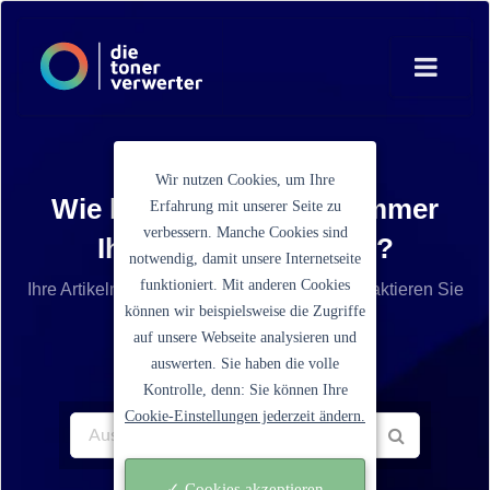
Wir nutzen Cookies, um Ihre
Wie lautet die Artikelnummer
Erfahrung mit unserer Seite zu
verbessern. Manche Cookies sind
Ihrer Tonerkartusche?
notwendig, damit unsere Internetseite
funktioniert. Mit anderen Cookies
Ihre Artikelnummer ist nicht aufgelistet? Kontaktieren Sie
können wir beispielsweise die Zugriffe
unseren Service.
auf unsere Webseite analysieren und
auswerten. Sie haben die volle
Kontrolle, denn: Sie können Ihre
Cookie-Einstellungen jederzeit ändern.
✓ Cookies akzeptieren