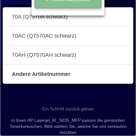
70A (Q7570A schwarz)
70AC (Q7570AC schwarz)
70AH (Q7570AH schwarz)
Andere Artikelnummer
Ein Schritt zurück gehen
In Ihren HP Laserjet_M _5035_MFP passen die genannten
Tonerkartuschen. Bitte wählen Sie, welche Sie uns verkaufen
möchten