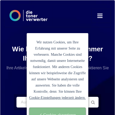
Wir nutzen Cookies, um Ihre
Wie lautet die Artikelnummer
Erfahrung mit unserer Seite zu
verbessern. Manche Cookies sind
Ihrer Tonerkartusche?
notwendig, damit unsere Internetseite
funktioniert. Mit anderen Cookies
Ihre Artikelnummer ist nicht aufgelistet? Kontaktieren Sie
können wir beispielsweise die Zugriffe
unseren Service.
auf unsere Webseite analysieren und
auswerten. Sie haben die volle
Kontrolle, denn: Sie können Ihre
Cookie-Einstellungen jederzeit ändern.
✓ Cookies akzeptieren