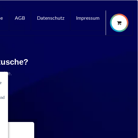
ce
AGB
Datenschutz
Impressum
rtusche?
rvice.
e
und