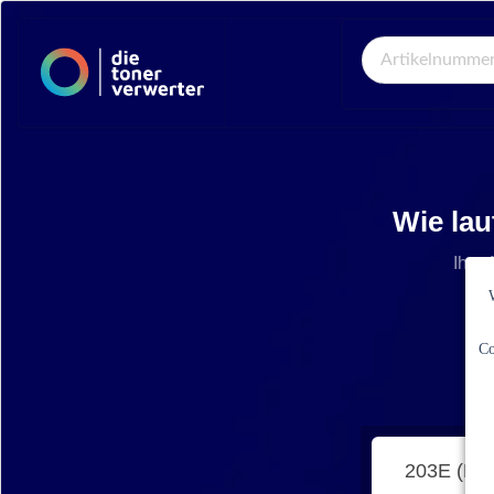
Global Search
Wie lau
Ihre 
Co
203E (ML