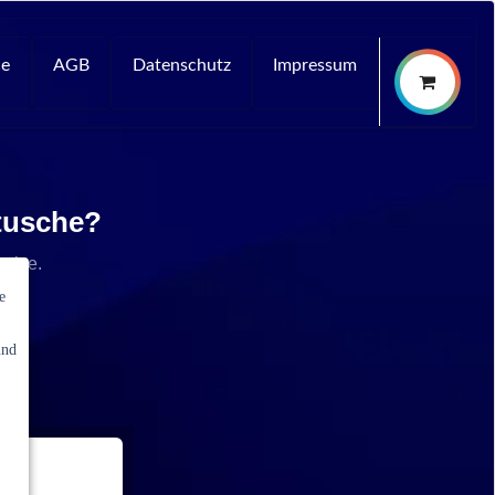
ce
AGB
Datenschutz
Impressum
rtusche?
rvice.
e
und