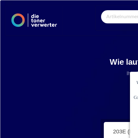
Global Search
Wie lau
Ihre 
Co
203E (ML