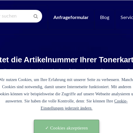
Anfrageformular
Blog
Servi
tet die Artikelnummer Ihrer Tonerka
Artikelnummer ist nicht aufgelistet? Kontaktieren Sie unseren Se
Wir nutzen Cookies, um Ihre Erfahrung mit unserer Seite zu verbessern. Manch
Cookies sind notwendig, damit unsere Internetseite funktioniert. Mit anderen
okies können wir beispielsweise die Zugriffe auf unsere Webseite analysieren 
auswerten. Sie haben die volle Kontrolle, denn: Sie können Ihre
Cookie-
Einstellungen jederzeit ändern.
T-D203E schwarz)
✓ Cookies akzeptieren