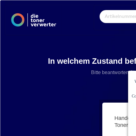
Global Search
In welchem Zustand bef
Bitte beantworten Si
Co
Handelt 
Tonerkar