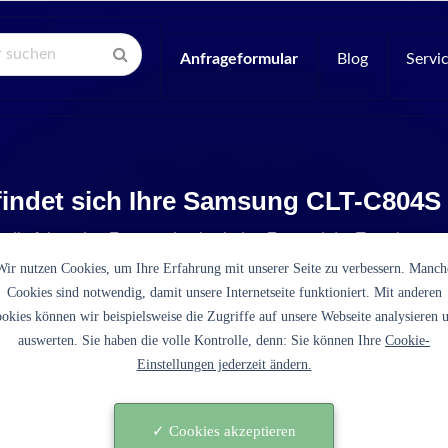
Anfrageformular
Blog
Servi
indet sich Ihre Samsung CLT-C804S
e die folgenden Fragen, damit wir den Zustand der Tonerkartus
Wir nutzen Cookies, um Ihre Erfahrung mit unserer Seite zu verbessern. Manch
Cookies sind notwendig, damit unsere Internetseite funktioniert. Mit anderen
okies können wir beispielsweise die Zugriffe auf unsere Webseite analysieren 
auswerten. Sie haben die volle Kontrolle, denn: Sie können Ihre
Cookie-
Einstellungen jederzeit ändern.
es sich bei der CLT-C804S (cyan) um eine originale
tusche des Druckerherstellers Samsung?
✓ Cookies akzeptieren