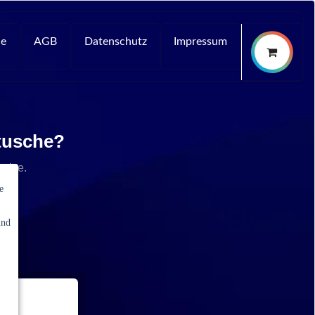
ce
AGB
Datenschutz
Impressum
rtusche?
rvice.
e
und