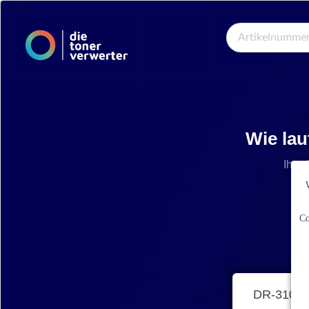
Global Search
Wie lau
Ihre 
Co
DR-310C