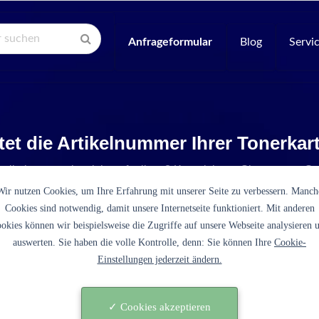
Anfrageformular
Blog
Servi
tet die Artikelnummer Ihrer Tonerka
Artikelnummer ist nicht aufgelistet? Kontaktieren Sie unseren Se
Wir nutzen Cookies, um Ihre Erfahrung mit unserer Seite zu verbessern. Manch
Cookies sind notwendig, damit unsere Internetseite funktioniert. Mit anderen
okies können wir beispielsweise die Zugriffe auf unsere Webseite analysieren 
auswerten. Sie haben die volle Kontrolle, denn: Sie können Ihre
Cookie-
Einstellungen jederzeit ändern.
L
✓ Cookies akzeptieren