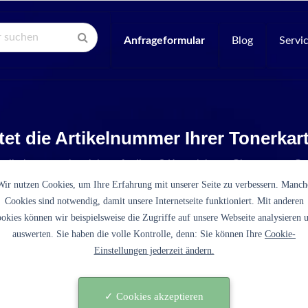
Anfrageformular
Blog
Servi
tet die Artikelnummer Ihrer Tonerka
Artikelnummer ist nicht aufgelistet? Kontaktieren Sie unseren Se
Wir nutzen Cookies, um Ihre Erfahrung mit unserer Seite zu verbessern. Manch
Cookies sind notwendig, damit unsere Internetseite funktioniert. Mit anderen
okies können wir beispielsweise die Zugriffe auf unsere Webseite analysieren 
auswerten. Sie haben die volle Kontrolle, denn: Sie können Ihre
Cookie-
Einstellungen jederzeit ändern.
L
✓ Cookies akzeptieren