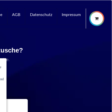
ce
AGB
Datenschutz
Impressum
rtusche?
rvice.
e
und