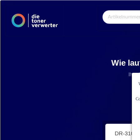
Global Search
Wie lau
Ihre 
Co
DR-310C