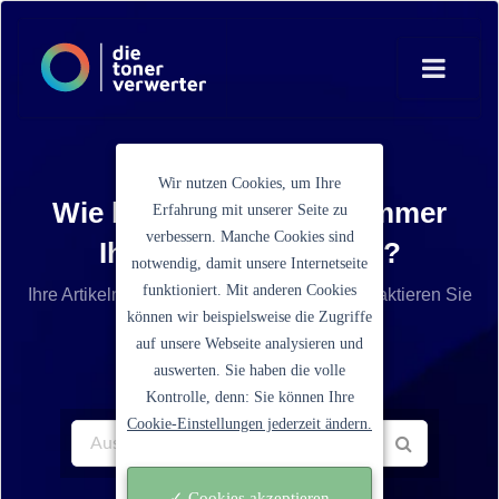
Wir nutzen Cookies, um Ihre
Wie lautet die Artikelnummer
Erfahrung mit unserer Seite zu
verbessern. Manche Cookies sind
Ihrer Tonerkartusche?
notwendig, damit unsere Internetseite
funktioniert. Mit anderen Cookies
Ihre Artikelnummer ist nicht aufgelistet? Kontaktieren Sie
können wir beispielsweise die Zugriffe
unseren Service.
auf unsere Webseite analysieren und
auswerten. Sie haben die volle
Kontrolle, denn: Sie können Ihre
Cookie-Einstellungen jederzeit ändern.
✓ Cookies akzeptieren