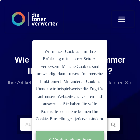
Wir nutzen Cookies, um Ihre
Wie lautet die Artikelnummer
Erfahrung mit unserer Seite zu
verbessern. Manche Cookies sind
Ihrer Tonerkartusche?
notwendig, damit unsere Internetseite
funktioniert. Mit anderen Cookies
Ihre Artikelnummer ist nicht aufgelistet? Kontaktieren Sie
können wir beispielsweise die Zugriffe
unseren Service.
auf unsere Webseite analysieren und
auswerten. Sie haben die volle
Kontrolle, denn: Sie können Ihre
Cookie-Einstellungen jederzeit ändern.
✓ Cookies akzeptieren