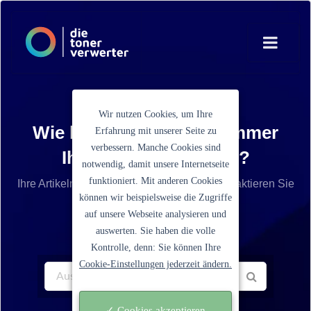
Wir nutzen Cookies, um Ihre
Wie lautet die Artikelnummer
Erfahrung mit unserer Seite zu
verbessern. Manche Cookies sind
Ihrer Tonerkartusche?
notwendig, damit unsere Internetseite
funktioniert. Mit anderen Cookies
Ihre Artikelnummer ist nicht aufgelistet? Kontaktieren Sie
können wir beispielsweise die Zugriffe
unseren Service.
auf unsere Webseite analysieren und
auswerten. Sie haben die volle
Kontrolle, denn: Sie können Ihre
Cookie-Einstellungen jederzeit ändern.
✓ Cookies akzeptieren