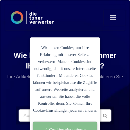
Wir nutzen Cookies, um Ihre
Wie lautet die Artikelnummer
Erfahrung mit unserer Seite zu
verbessern. Manche Cookies sind
Ihrer Tonerkartusche?
notwendig, damit unsere Internetseite
funktioniert. Mit anderen Cookies
Ihre Artikelnummer ist nicht aufgelistet? Kontaktieren Sie
können wir beispielsweise die Zugriffe
unseren Service.
auf unsere Webseite analysieren und
auswerten. Sie haben die volle
Kontrolle, denn: Sie können Ihre
Cookie-Einstellungen jederzeit ändern.
✓ Cookies akzeptieren